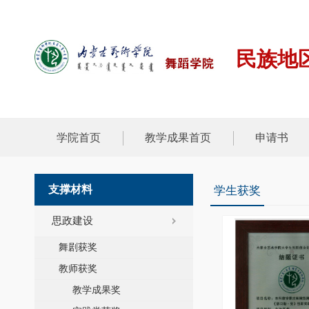
民族地
学院首页
教学成果首页
申请书
支撑材料
学生获奖
思政建设
舞剧获奖
教师获奖
教学成果奖