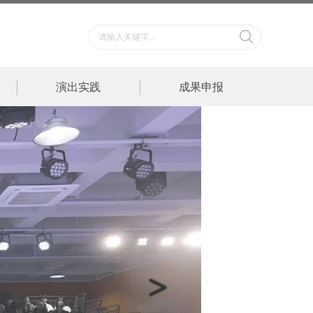
演出实践
成果申报
>