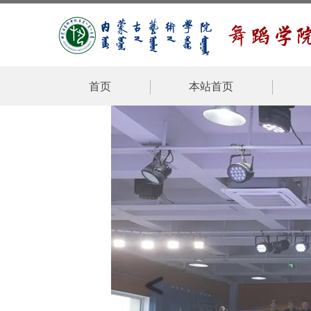
首页
本站首页
<