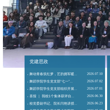
党建思政
舞动青春筑红梦，艺韵拥军暖...
2026.07.10
舞蹈学院学生党支部“七一”...
2026.07.02
舞蹈学院学生党支部组织开展...
2026.07.01
喜报 ｜ 我校1个集体获评自...
2026.06.30
校党委副书记、院长闫艳讲授...
2026.06.23