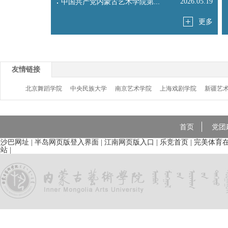
中国共产党内蒙古艺术学院第...
2026.05.19
中国共产党内蒙古艺术学院第...
2026.05.19
更多
感党恩、听党话、跟党走——...
2025.12.02
友情链接
北京舞蹈学院
中央民族大学
南京艺术学院
上海戏剧学院
新疆艺
首页
党团
沙巴网址
半岛网页版登入界面
江南网页版入口
乐竞首页
完美体育
|
|
|
|
站
|