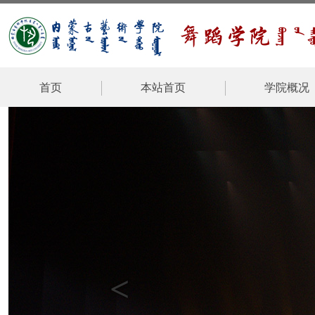
首页
本站首页
学院概况
<