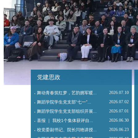
党建思政
舞动青春筑红梦，艺韵拥军暖...
2026.07.10
舞蹈学院学生党支部“七一”...
2026.07.02
舞蹈学院学生党支部组织开展...
2026.07.01
喜报 ｜ 我校1个集体获评自...
2026.06.30
校党委副书记、院长闫艳讲授...
2026.06.23