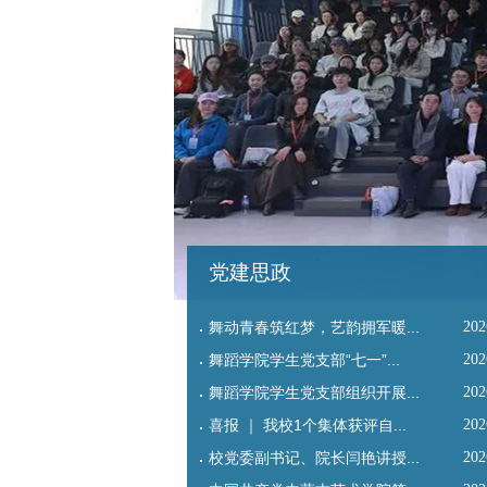
党建思政
舞动青春筑红梦，艺韵拥军暖...
202
舞蹈学院学生党支部“七一”...
202
舞蹈学院学生党支部组织开展...
202
喜报 ｜ 我校1个集体获评自...
202
校党委副书记、院长闫艳讲授...
202