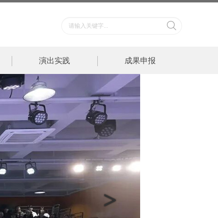
演出实践
成果申报
>