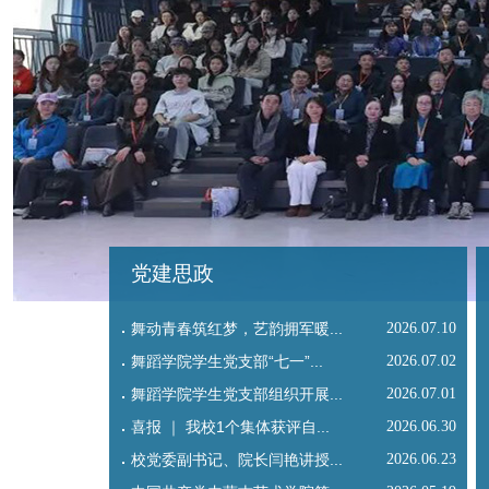
党建思政
舞动青春筑红梦，艺韵拥军暖...
2026.07.10
舞蹈学院学生党支部“七一”...
2026.07.02
舞蹈学院学生党支部组织开展...
2026.07.01
喜报 ｜ 我校1个集体获评自...
2026.06.30
校党委副书记、院长闫艳讲授...
2026.06.23