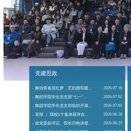
党建思政
舞动青春筑红梦，艺韵拥军暖...
2026.07.10
舞蹈学院学生党支部“七一”...
2026.07.02
舞蹈学院学生党支部组织开展...
2026.07.01
喜报 ｜ 我校1个集体获评自...
2026.06.30
校党委副书记、院长闫艳讲授...
2026.06.23