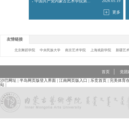
中国共产党内蒙古艺术学院第...
2026.05.19
中国共产党内蒙古艺术学院第...
2026.05.19
更多
感党恩、听党话、跟党走——...
2025.12.02
友情链接
北京舞蹈学院
中央民族大学
南京艺术学院
上海戏剧学院
新疆艺
首页
党团
沙巴网址
半岛网页版登入界面
江南网页版入口
乐竞首页
完美体育
|
|
|
|
站
|