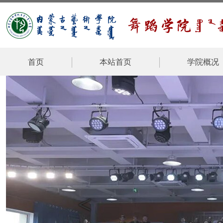
首页
本站首页
学院概况
<