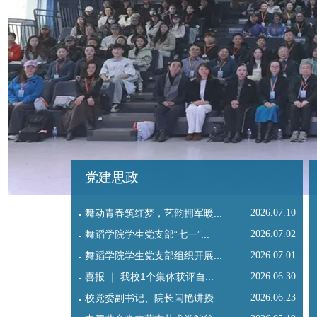
党建思政
舞动青春筑红梦，艺韵拥军暖...
2026.07.10
舞蹈学院学生党支部“七一”...
2026.07.02
舞蹈学院学生党支部组织开展...
2026.07.01
喜报 ｜ 我校1个集体获评自...
2026.06.30
校党委副书记、院长闫艳讲授...
2026.06.23