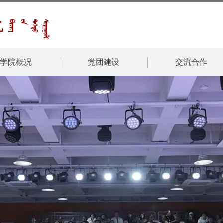
学院概况
党团建设
交流合作