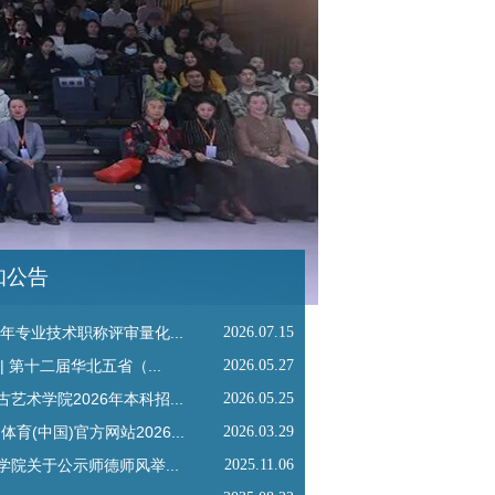
知公告
26年专业技术职称评审量化...
2026.07.15
| 第十二届华北五省（...
2026.05.27
古艺术学院2026年本科招...
2026.05.25
体育(中国)官方网站2026...
2026.03.29
学院关于公示师德师风举...
2025.11.06