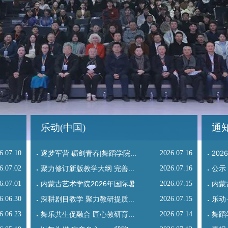
乐动(中国)
通
6.07.10
逐梦军营 砺剑青春|舞蹈学院...
2026.07.16
20
6.07.02
聚力修订新版教学大纲 完善...
2026.07.16
公示 
6.07.01
内蒙古艺术学院2026年国际暑...
2026.07.15
内蒙
6.06.30
深耕剧目教学 聚力教研提质...
2026.07.15
乐动·
6.06.23
舞乐共生促融合 匠心教研育...
2026.07.14
舞蹈