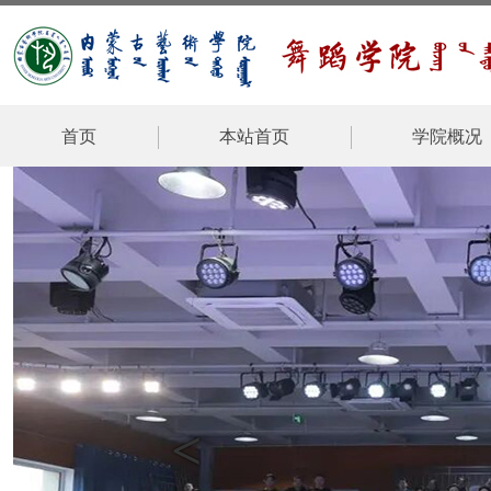
首页
本站首页
学院概况
<