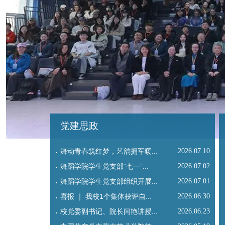
党建思政
舞动青春筑红梦，艺韵拥军暖...
2026.07.10
舞蹈学院学生党支部“七一”...
2026.07.02
舞蹈学院学生党支部组织开展...
2026.07.01
喜报 ｜ 我校1个集体获评自...
2026.06.30
校党委副书记、院长闫艳讲授...
2026.06.23