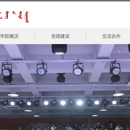
学院概况
党团建设
交流合作