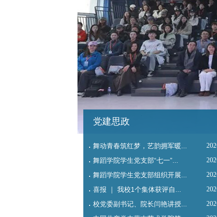
党建思政
舞动青春筑红梦，艺韵拥军暖...
202
舞蹈学院学生党支部“七一”...
202
舞蹈学院学生党支部组织开展...
202
喜报 ｜ 我校1个集体获评自...
202
校党委副书记、院长闫艳讲授...
202