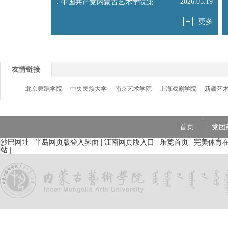
中国共产党内蒙古艺术学院第...
2026.05.19
中国共产党内蒙古艺术学院第...
2026.05.19
更多
感党恩、听党话、跟党走——...
2025.12.02
友情链接
北京舞蹈学院
中央民族大学
南京艺术学院
上海戏剧学院
新疆艺
首页
党团
沙巴网址
半岛网页版登入界面
江南网页版入口
乐竞首页
完美体育
|
|
|
|
站
|