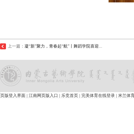
上一篇：
凝“新”聚力，青春起“航”丨舞蹈学院喜迎...
页版登入界面
|
江南网页版入口
|
乐竞首页
|
完美体育在线登录
|
米兰体