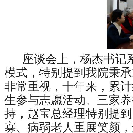
座谈会上，杨杰书记系
模式，特别提到我院秉承
非常重视，十年来，累计组
生参与志愿活动。三家养
持，赵宝总经理特别提到
寡、病弱老人重展笑颜，