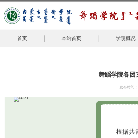
首页
本站首页
学院概况
舞蹈学院各团
发布时间：2
根据共