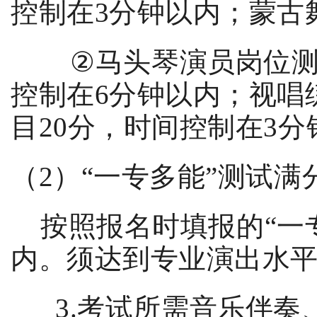
控制在
3
分钟以内；蒙古
②
马头琴演员岗位
控制在
6
分钟以内；视唱
目
20
分，时间控制在
3
分
（
2
）
“
一专多能
”
测试满
按照报名时填报的
“
一
内。须达到专业演出水
3.
考试所需音乐伴奏