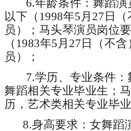
6.
年龄条件：舞蹈演
以下（
1998
年
5
月
27
日（
员）；马头琴演员岗位
（
1983
年
5
月
27
日（不含
员）
；
7.
学历、专业条件：
舞蹈相关专业毕业生；
历，
艺术类
相关专业毕
8.
身高要求：女舞蹈