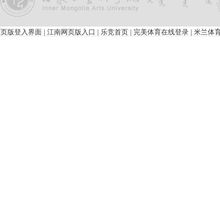
页版登入界面
|
江南网页版入口
|
乐竞首页
|
完美体育在线登录
|
米兰体