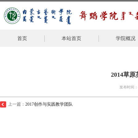
首页
本站首页
学院概况
2014
发布时间：2
上一篇：
2017创作与实践教学团队